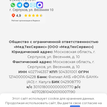
г. Серпухов, ул. Весенняя 10
Общество с ограниченной ответственностью
«МедТехСервис» (ООО «МедТехСервис»)
Юридический адрес:
Московская область, г.
Серпухов, ул. Весенняя, д. 10
Фактический адрес:
Московская область, г.
Серпухов, ул. Весенняя, д. 10
ИНН
4027146357
КПП
504301001
ОГРН
1214000004228
Банк:
Филиал АКБ «ФОРА-БАНК»
(АО) г. Калуга
БИК
042908770
к/с
301018000000000770
р/с
40702810400010007190
Директор:
Фондуракин Артур Игоревич
Этот сайт использует cookie для хранения данных.
Продолжая использовать сайт, Вы даете свое согласие на