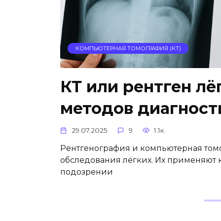
КОМПЬЮТЕРНАЯ ТОМОГРАФИЯ (КТ)
КТ или рентген лё
методов диагност
29.07.2025
9
1.1к.
Рентгенография и компьютерная том
обследования лёгких. Их применяют к
подозрении