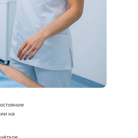
состояние
нии на
чёткое