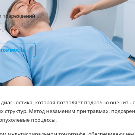
х повреждений
)
сь
стоимость
диагностика, которая позволяет подробно оценить 
их структур. Метод незаменим при травмах, подозре
опухолевые процессы.
ном мультиспиральном томографе, обеспечивающем 