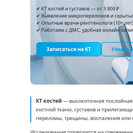
✔ КТ костей и суставов — от
3 800 ₽
✔ Выявление микропереломов и скрыты
✔ Опытные врачи-рентгенологи (10+ лет
✔ Работаем с ДМС, удобная онлайн-запи
Записаться на КТ
Узнать 
КТ костей
— высокоточная послойная 
костной ткани, суставов и прилегающ
переломы, трещины, воспаления или 
Исследование проводится на современ