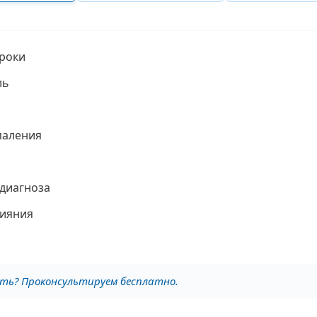
ороки
ль
паления
 диагноза
лияния
ать? Проконсультируем бесплатно.