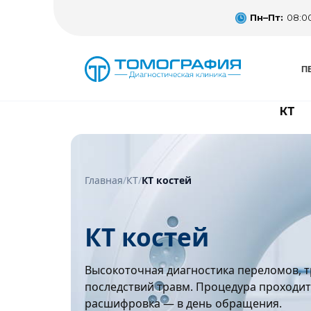
Пн–Пт:
08:00
П
КТ
Главная
/
КТ
/
КТ костей
КТ костей
Высокоточная диагностика переломов, т
последствий травм. Процедура проходит 
расшифровка — в день обращения.